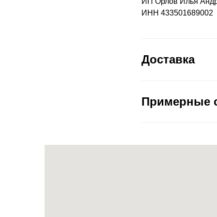
ИП Орлов Илья Анд
ИНН 433501689002
Доставка
Примерные с