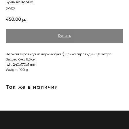
Буквы на вервке
8-VBX
450,00
р.
Купить
Чёрная гирлянда из чёрных букв :) Длина гирлянды - 1,8 метра.
Высота букв 8,5 см.
lwh: 240x170x1 mm
Weight: 100 g
Так же в наличии