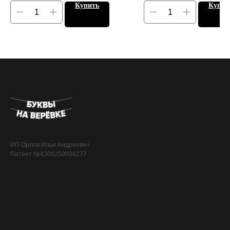
Купить
Купит
ИП Орлов Илья Андреевич
Патент №4300250008277