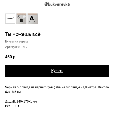
Ты можешь всё
Буквы на вервке
Артикул:
8-TMV
450
р.
Купить
Чёрная гирлянда из чёрных букв :) Длина гирлянды - 1,8 метра. Высота
букв 8,5 см.
ДxШxВ: 240x170x1 мм
Вес: 100 г