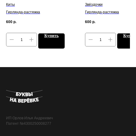
Киты
Звёздочки
Гирлянда-растяжка
Гирлянда-растяжка
600
р.
600
р.
Купить
Купит
ИП Орлов Илья Андреевич
Патент №4300250008277