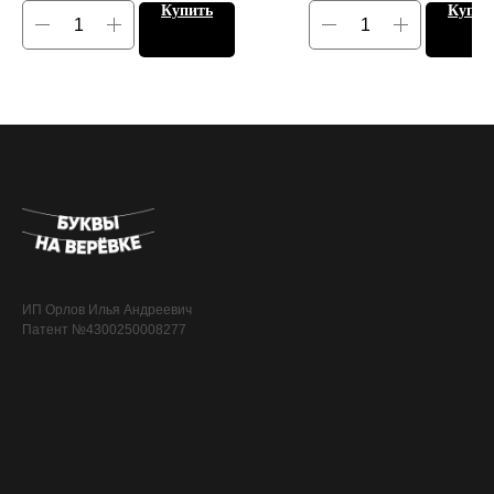
Купить
Купит
ИП Орлов Илья Андреевич
Патент №4300250008277